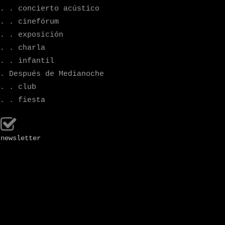
. . concierto acústico
. . cinefórum
. . exposición
. . charla
. . infantil
. Después de Medianoche
. . club
. . fiesta
newsletter
sábado
17-09-