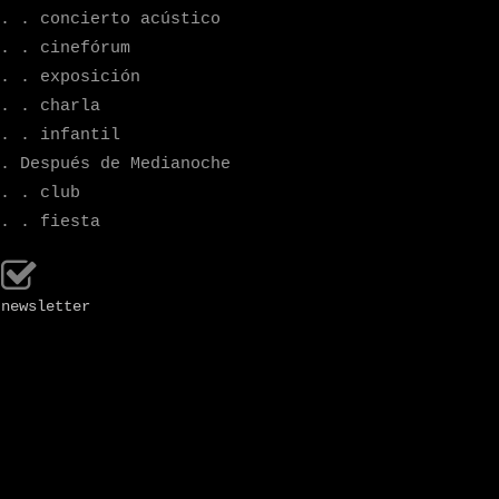
. . concierto acústico
. . cinefórum
. . exposición
. . charla
. . infantil
. Después de Medianoche
. . club
. . fiesta
newsletter
viernes
04-09-