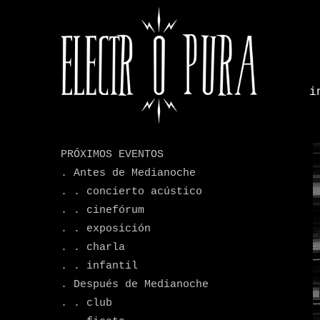
i
.
PRÓXIMOS EVENTOS
. Antes de Medianoche
. . concierto acústico
. . cinefórum
. . exposición
. . charla
. . infantil
. Después de Medianoche
. . club