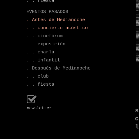
. . fiesta
EVENTOS PASADOS
. Antes de Medianoche
. . concierto acústico
. . cinefórum
. . exposición
. . charla
. . infantil
. Después de Medianoche
. . club
. . fiesta
newsletter
s
c
l