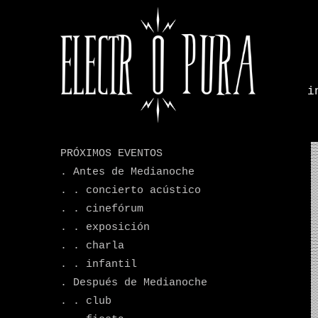
i
.
PRÓXIMOS EVENTOS
. Antes de Medianoche
. . concierto acústico
. . cinefórum
. . exposición
. . charla
. . infantil
. Después de Medianoche
. . club