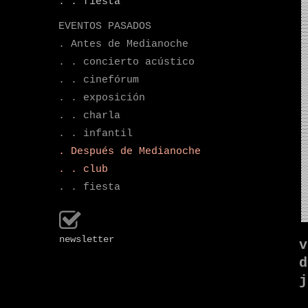
. . fiesta
EVENTOS PASADOS
. Antes de Medianoche
. . concierto acústico
. . cinefórum
. . exposición
. . charla
. . infantil
. Después de Medianoche
. . club
. . fiesta
newsletter
v
d
j