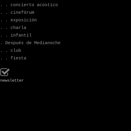
. . concierto acústico
. . cinefórum
. . exposición
. . charla
. . infantil
. Después de Medianoche
. . club
. . fiesta
newsletter
sábado
01-10-