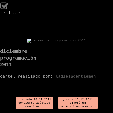
newsletter
.
diciembre
programación
2011
cartel realizado por:
ladies&gentlemen
←
sábado 26-11-2011
jueves 15-12-2011
concierto acústico
cinefórum
moonflower
penies from heaven
→